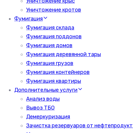
Уничтожение крыс
Уничтожение кротов
Фумигация
Фумигация склада
Фумигация поддонов
Фумигация домов
Фумигация деревянной тары
Фумигация грузов
Фумигация контейнеров
Фумигация квартиры
Дополнительные услуги
Анализ воды
Вывоз ТБО
Демеркуризация
Зачистка резервуаров от нефтепродукт