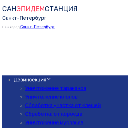
САН
ЭПИДЕМ
СТАНЦИЯ
Skip
Skip
links
to
Санкт-Петербург
primary
Санкт-Петербург
Ваш город
navigation
Skip
to
content
Дезинсекция
Уничтожение тараканов
Уничтожение клопов
Обработка участка от клещей
Обработка от короеда
Уничтожение муравьев