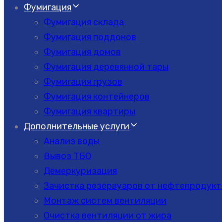
Фумигация
Фумигация склада
Фумигация поддонов
Фумигация домов
Фумигация деревянной тары
Фумигация грузов
Фумигация контейнеров
Фумигация квартиры
Дополнительные услуги
Анализ воды
Вывоз ТБО
Демеркуризация
Зачистка резервуаров от нефтепродукт
Монтаж систем вентиляции
Очистка вентиляции от жира