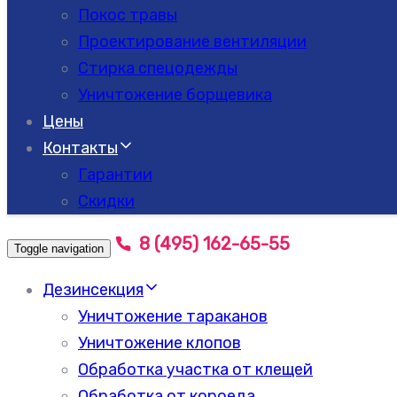
Покос травы
Проектирование вентиляции
Стирка спецодежды
Уничтожение борщевика
Цены
Контакты
Гарантии
Скидки
8 (495) 162-65-55
Toggle navigation
Дезинсекция
Уничтожение тараканов
Уничтожение клопов
Обработка участка от клещей
Обработка от короеда