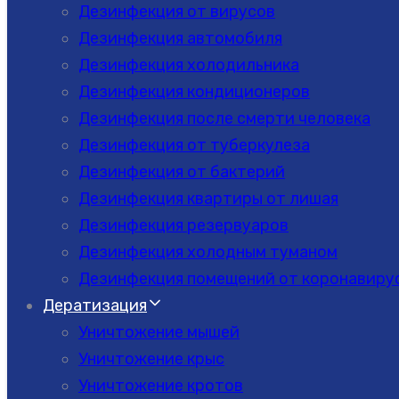
Дезинфекция от вирусов
Дезинфекция автомобиля
Дезинфекция холодильника
Дезинфекция кондиционеров
Дезинфекция после смерти человека
Дезинфекция от туберкулеза
Дезинфекция от бактерий
Дезинфекция квартиры от лишая
Дезинфекция резервуаров
Дезинфекция холодным туманом
Дезинфекция помещений от коронавиру
Дератизация
Уничтожение мышей
Уничтожение крыс
Уничтожение кротов