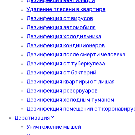
Дезинфекция вентиляции
Удаление плесени в квартире
Дезинфекция от вирусов
Дезинфекция автомобиля
Дезинфекция холодильника
Дезинфекция кондиционеров
Дезинфекция после смерти человека
Дезинфекция от туберкулеза
Дезинфекция от бактерий
Дезинфекция квартиры от лишая
Дезинфекция резервуаров
Дезинфекция холодным туманом
Дезинфекция помещений от коронавиру
Дератизация
Уничтожение мышей