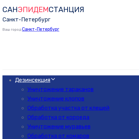
САН
ЭПИДЕМ
СТАНЦИЯ
Skip
Skip
links
to
Санкт-Петербург
primary
Санкт-Петербург
Ваш город
navigation
Skip
to
content
Дезинсекция
Уничтожение тараканов
Уничтожение клопов
Обработка участка от клещей
Обработка от короеда
Уничтожение муравьев
Обработка от комаров