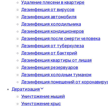
Удаление плесени в квартире
Дезинфекция от вирусов
Дезинфекция автомобиля
Дезинфекция холодильника
Дезинфекция кондиционеров
Дезинфекция после смерти человека
Дезинфекция от туберкулеза
Дезинфекция от бактерий
Дезинфекция квартиры от лишая
Дезинфекция резервуаров
Дезинфекция холодным туманом
Дезинфекция помещений от коронавиру
Дератизация
Уничтожение мышей
Уничтожение крыс