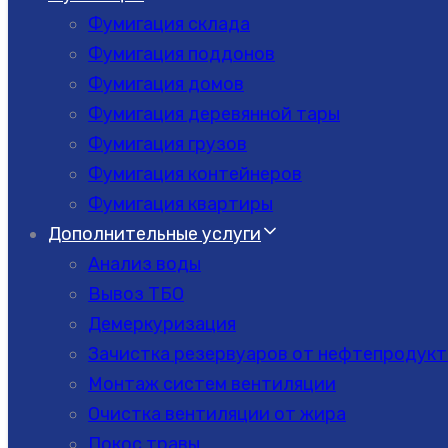
Фумигация склада
Фумигация поддонов
Фумигация домов
Фумигация деревянной тары
Фумигация грузов
Фумигация контейнеров
Фумигация квартиры
Дополнительные услуги
Анализ воды
Вывоз ТБО
Демеркуризация
Зачистка резервуаров от нефтепродукт
Монтаж систем вентиляции
Очистка вентиляции от жира
Покос травы