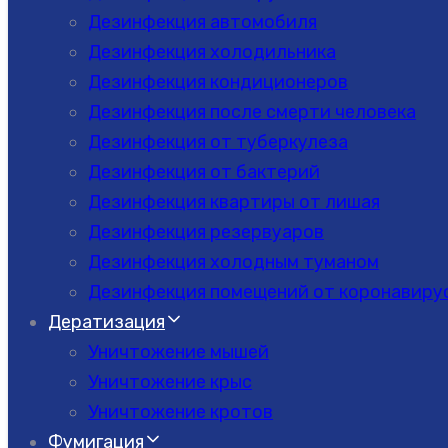
Дезинфекция автомобиля
Дезинфекция холодильника
Дезинфекция кондиционеров
Дезинфекция после смерти человека
Дезинфекция от туберкулеза
Дезинфекция от бактерий
Дезинфекция квартиры от лишая
Дезинфекция резервуаров
Дезинфекция холодным туманом
Дезинфекция помещений от коронавиру
Дератизация
Уничтожение мышей
Уничтожение крыс
Уничтожение кротов
Фумигация