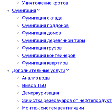
Уничтожение кротов
Фумигация
Фумигация склада
Фумигация поддонов
Фумигация домов
Фумигация деревянной тары
Фумигация грузов
Фумигация контейнеров
Фумигация квартиры
Дополнительные услуги
Анализ воды
Вывоз ТБО
Демеркуризация
Зачистка резервуаров от нефтепродукт
Монтаж систем вентиляции