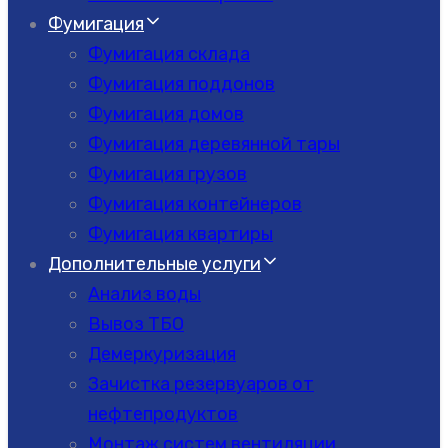
Фумигация
Фумигация склада
Фумигация поддонов
Фумигация домов
Фумигация деревянной тары
Фумигация грузов
Фумигация контейнеров
Фумигация квартиры
Дополнительные услуги
Анализ воды
Вывоз ТБО
Демеркуризация
Зачистка резервуаров от
нефтепродуктов
Монтаж систем вентиляции