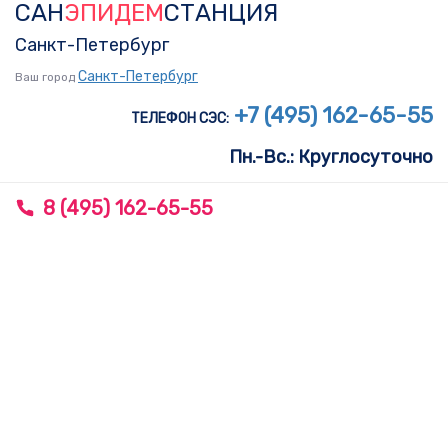
САН
ЭПИДЕМ
СТАНЦИЯ
Skip
Skip
links
to
Санкт-Петербург
primary
Санкт-Петербург
Ваш город
navigation
+7 (495) 162-65-55
ТЕЛЕФОН СЭС:
Skip
Пн.-Вс.: Круглосуточно
to
content
8 (495) 162-65-55
To
nav