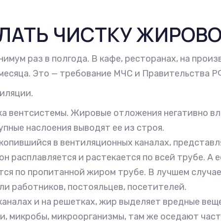
ЛАТЬ ЧИСТКУ ЖИРОВ
ум раз в полгода. В кафе, ресторанах, на произв
месяца. Это — требование МЧС и Правительства Р
тиляции.
ка вентсистемы. Жировые отложения негативно в
упные наслоения выводят ее из строя.
акопившийся в вентиляционных каналах, представ
 расплавляется и растекается по всей трубе. А е
тся по пропитанной жиром трубе. В лучшем случа
ли работников, постояльцев, посетителей.
каналах и на решетках, жир выделяет вредные веще
 микробы, микроорганизмы, там же оседают части