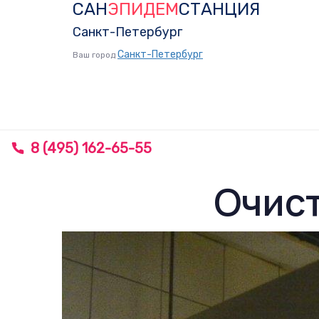
САН
ЭПИДЕМ
СТАНЦИЯ
Skip
Skip
links
to
Санкт-Петербург
primary
Санкт-Петербург
Ваш город
navigation
Skip
to
content
8 (495) 162-65-55
Очист