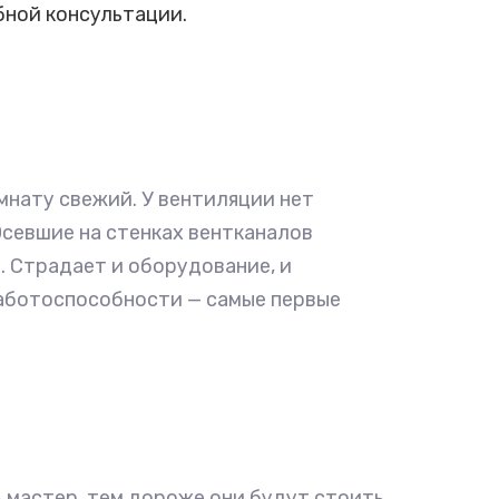
бной консультации.
мнату свежий. У вентиляции нет
Осевшие на стенках вентканалов
 Страдает и оборудование, и
работоспособности — самые первые
 мастер, тем дороже они будут стоить.