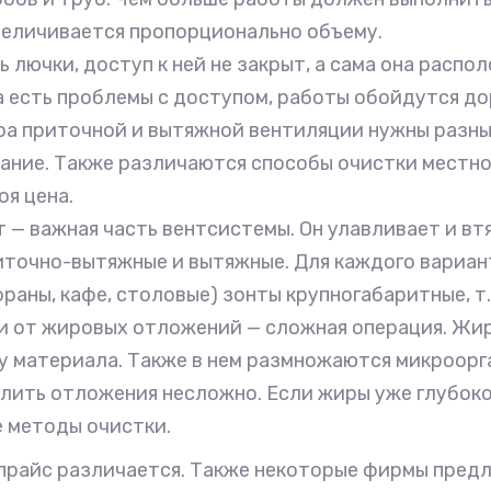
увеличивается пропорционально объему.
ь лючки, доступ к ней не закрыт, а сама она расп
а есть проблемы с доступом, работы обойдутся до
ира приточной и вытяжной вентиляции нужны разн
ание. Также различаются способы очистки местно
оя цена.
 — важная часть вентсистемы. Он улавливает и вт
точно-вытяжные и вытяжные. Для каждого вариант
аны, кафе, столовые) зонты крупногабаритные, т.
ии от жировых отложений — сложная операция. Жи
ру материала. Также в нем размножаются микроорг
алить отложения несложно. Если жиры уже глубоко
 методы очистки.
 прайс различается. Также некоторые фирмы пред