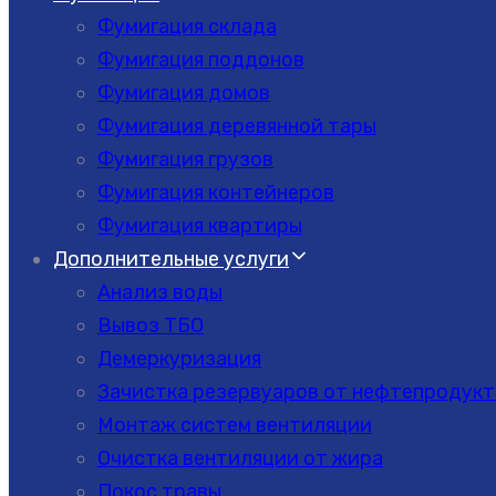
Фумигация склада
Фумигация поддонов
Фумигация домов
Фумигация деревянной тары
Фумигация грузов
Фумигация контейнеров
Фумигация квартиры
Дополнительные услуги
Анализ воды
Вывоз ТБО
Демеркуризация
Зачистка резервуаров от нефтепродукт
Монтаж систем вентиляции
Очистка вентиляции от жира
Покос травы