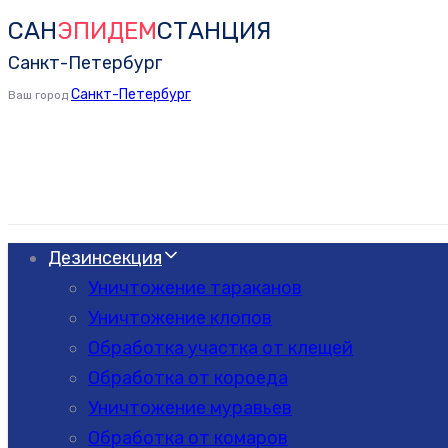
САН
ЭПИДЕМ
СТАНЦИЯ
Skip
Skip
links
to
Санкт-Петербург
primary
Санкт-Петербург
Ваш город
navigation
Skip
to
content
Дезинсекция
Уничтожение тараканов
Уничтожение клопов
Обработка участка от клещей
Обработка от короеда
Уничтожение муравьев
Обработка от комаров