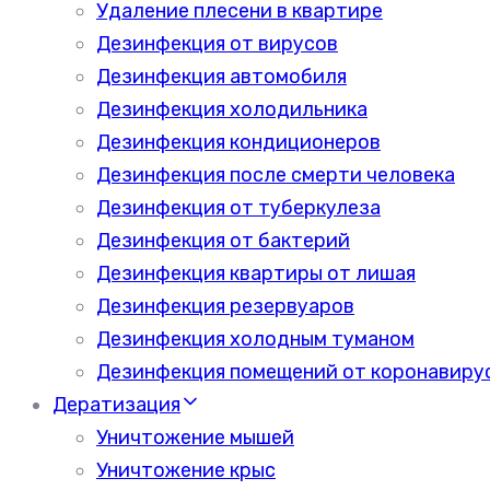
Удаление плесени в квартире
Дезинфекция от вирусов
Дезинфекция автомобиля
Дезинфекция холодильника
Дезинфекция кондиционеров
Дезинфекция после смерти человека
Дезинфекция от туберкулеза
Дезинфекция от бактерий
Дезинфекция квартиры от лишая
Дезинфекция резервуаров
Дезинфекция холодным туманом
Дезинфекция помещений от коронавиру
Дератизация
Уничтожение мышей
Уничтожение крыс