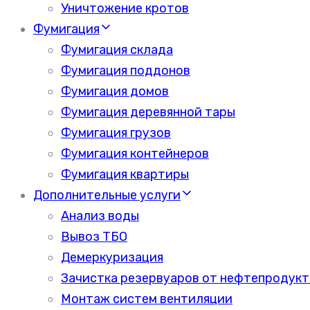
Уничтожение кротов
Фумигация
Фумигация склада
Фумигация поддонов
Фумигация домов
Фумигация деревянной тары
Фумигация грузов
Фумигация контейнеров
Фумигация квартиры
Дополнительные услуги
Анализ воды
Вывоз ТБО
Демеркуризация
Зачистка резервуаров от нефтепродукт
Монтаж систем вентиляции