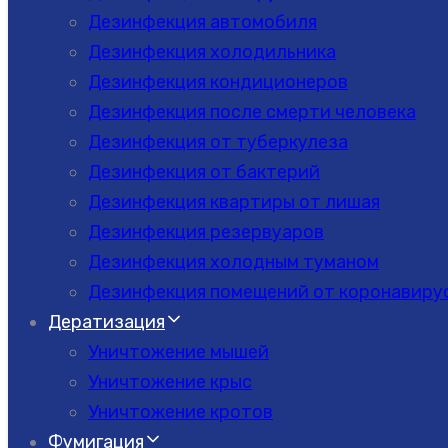
Дезинфекция автомобиля
Дезинфекция холодильника
Дезинфекция кондиционеров
Дезинфекция после смерти человека
Дезинфекция от туберкулеза
Дезинфекция от бактерий
Дезинфекция квартиры от лишая
Дезинфекция резервуаров
Дезинфекция холодным туманом
Дезинфекция помещений от коронавиру
Дератизация
Уничтожение мышей
Уничтожение крыс
Уничтожение кротов
Фумигация