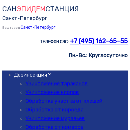
САН
ЭПИДЕМ
СТАНЦИЯ
Skip
Skip
links
to
Санкт-Петербург
primary
Санкт-Петербург
Ваш город
navigation
+7 (495) 162-65-55
ТЕЛЕФОН СЭС:
Skip
to
Пн.-Вс.: Круглосуточно
content
Дезинсекция
Уничтожение тараканов
Уничтожение клопов
Обработка участка от клещей
Обработка от короеда
Уничтожение муравьев
Обработка от комаров