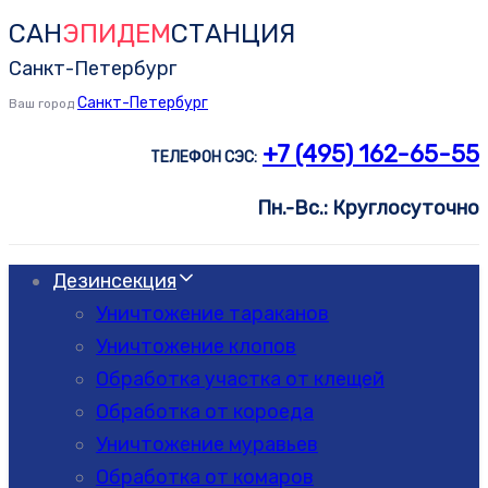
САН
ЭПИДЕМ
СТАНЦИЯ
Skip
Skip
links
to
Санкт-Петербург
primary
Санкт-Петербург
Ваш город
navigation
+7 (495) 162-65-55
ТЕЛЕФОН СЭС:
Skip
to
Пн.-Вс.: Круглосуточно
content
Дезинсекция
Уничтожение тараканов
Уничтожение клопов
Обработка участка от клещей
Обработка от короеда
Уничтожение муравьев
Обработка от комаров