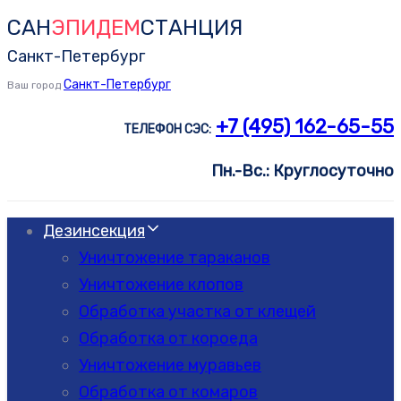
САН
ЭПИДЕМ
СТАНЦИЯ
Skip
Skip
links
to
Санкт-Петербург
primary
Санкт-Петербург
Ваш город
navigation
+7 (495) 162-65-55
ТЕЛЕФОН СЭС:
Skip
to
Пн.-Вс.: Круглосуточно
content
Дезинсекция
Уничтожение тараканов
Уничтожение клопов
Обработка участка от клещей
Обработка от короеда
Уничтожение муравьев
Обработка от комаров