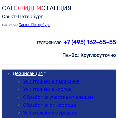
САН
ЭПИДЕМ
СТАНЦИЯ
Skip
Skip
links
to
Санкт-Петербург
primary
Санкт-Петербург
Ваш город
navigation
Skip
+7 (495) 162-65-55
ТЕЛЕФОН СЭС:
to
Пн.-Вс.: Круглосуточно
content
Дезинсекция
Уничтожение тараканов
Уничтожение клопов
Обработка участка от клещей
Обработка от короеда
Уничтожение муравьев