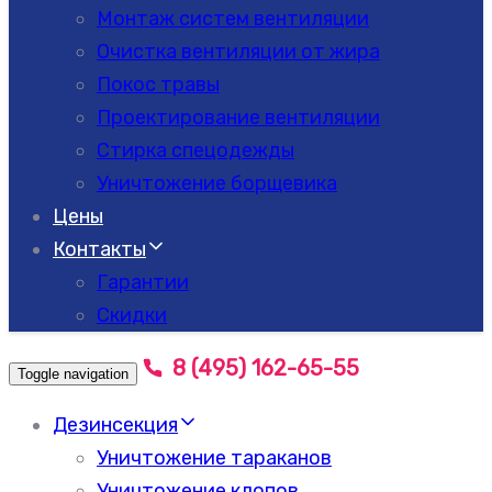
Монтаж систем вентиляции
Очистка вентиляции от жира
Покос травы
Проектирование вентиляции
Стирка спецодежды
Уничтожение борщевика
Цены
Контакты
Гарантии
Скидки
8 (495) 162-65-55
Toggle navigation
Дезинсекция
Уничтожение тараканов
Уничтожение клопов