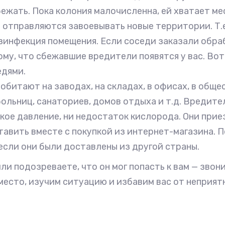
ежать. Пока колония малочисленна, ей хватает мес
отправляются завоевывать новые территории. Т.е.
инфекция помещения. Если соседи заказали обрабо
му, что сбежавшие вредители появятся у вас. Во
едями.
обитают на заводах, на складах, в офисах, в общ
ольниц, санаториев, домов отдыха и т.д. Вредител
кое давление, ни недостаток кислорода. Они прие
тавить вместе с покупкой из интернет-магазина. 
если они были доставлены из другой страны.
ли подозреваете, что он мог попасть к вам — зво
место, изучим ситуацию и избавим вас от неприят