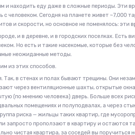
м и находить еду даже в сложные периоды. Эти в
с человеком. Сегодня на планете живет ~7,000 тар
ритов и скорости, но основное не поменялось: эти
роде, и в деревне, и в городских поселках. Есть 
еком. Но есть и такие насекомые, которые без чел
самые неожиданные методы.
им из этих способов.
 Так, в стенах и полах бывают трещины. Они незам
зают через вентиляционные шахты, открытые окна 
ытую (по мнению человека) дверь. Больше всех ри
двальных помещениях и полуподвалах, а через сты
группа риска — жильцы таких квартир, где мусороп
и запросто проползают в квартиру и остаются та
ильно чистая квартира, за соседей вы поручиться 