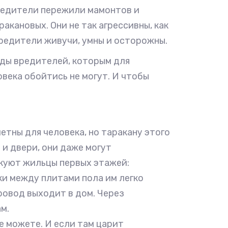
редители пережили мамонтов и
акановых. Они не так агрессивны, как
 вредители живучи, умны и осторожны.
виды вредителей, которым для
овека обойтись не могут. И чтобы
етны для человека, но таракану этого
и двери, они даже могут
скуют жильцы первых этажей:
ки между плитами пола им легко
ровод выходит в дом. Через
м.
не можете. И если там царит