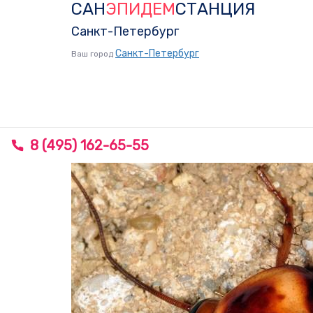
САН
ЭПИДЕМ
СТАНЦИЯ
Skip
Skip
links
to
Санкт-Петербург
primary
Санкт-Петербург
Ваш город
navigation
Skip
to
content
8 (495) 162-65-55