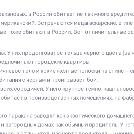
ракановых, в России обитает не так много вредите
мериканский. Встречаются мадагаскарские, египет
рые тоже обитают в России. Вот отличительные о
ы. У них продолговатое тельце черного цвета (за 
предпочитают городские квартиры.
чневое тело и яркие желтые полоски на спине — 
битания с черным и проигрывает бой.
воих сородичей. У него крупное темно-каштановое 
 обитает в производственных помещениях, на фабр
ого таракана заводят как экзотического домашнего
и загородных домах как обычный вредитель. У него
цире, а отличительная черта вредителя — умение 