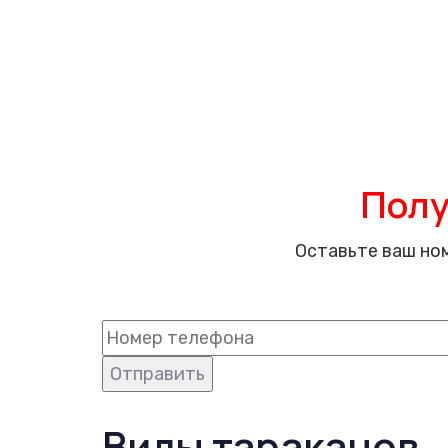
Объект
Цена
Подвальные помещения
от 2100 рублей
Жилые помещения
от 1700 рублей
Нежилые помещения
от 1500 рублей
Полу
Оставьте ваш но
Виды тараканов